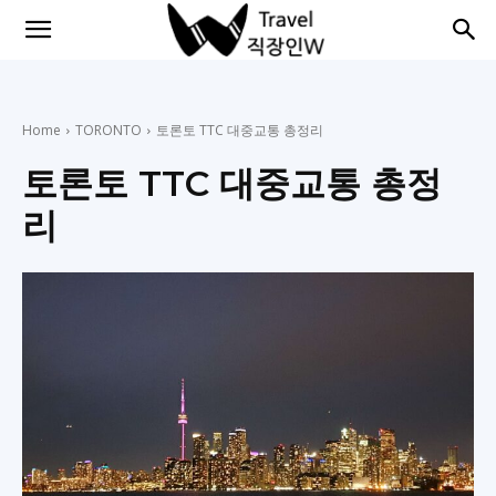
직
장
Home
TORONTO
토론토 TTC 대중교통 총정리
토론토 TTC 대중교통 총정
리
인
들
을
위